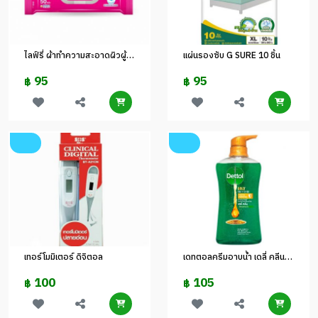
ไลฟ์รี่ ผ้าทำความสะอาดผิวผู้ใหญ่ 50 แผ่น
แผ่นรองซับ G SURE 10 ชิ้น
95
95
฿
฿
เทอร์โมมิเตอร์ ดิจิตอล
เดทตอลครีมอาบน้ำ เดลี่ คลีน 450 มล
100
105
฿
฿