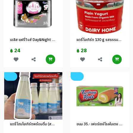
เอลิส แฟรี่วิงส์ Day&Night 35 ซม. 5 ชิ้น
แดรี่โยเกิร์ต 130 g รสธรรมชาติ
24
28
฿
฿
แดรี่โฮมโยเกิร์ตพร้อมดื่ม (สด) 100 ml
ขนม 35.- เฟอร์เชย์โรลใบเตย 120 กรัม