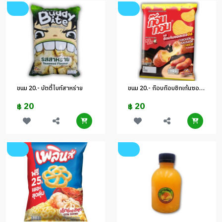
ขนม 20.- บัตตี้ไบท์สาหร่าย
ขนม 20.- ก๊อบก๊อบชิกเก้นซอสเซจชีส
20
20
฿
฿