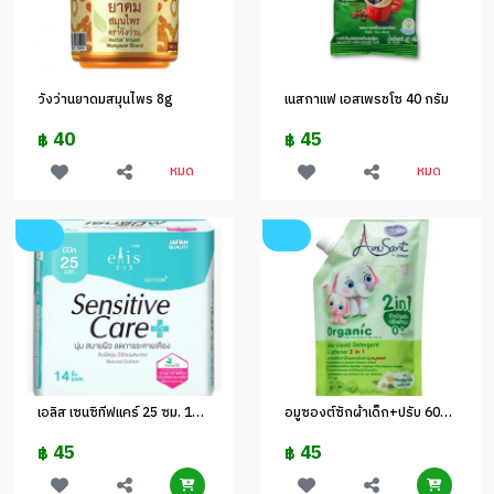
วังว่านยาดมสมุนไพร 8g
เนสกาแฟ เอสเพรชโซ 40 กรัม
40
45
฿
฿
หมด
หมด
เอลิส เซนซิทีฟแคร์ 25 ซม. 14 ชิ้น
อมูซองต์ซักผ้าเด็ก+ปรับ 600 มล. (เขียว)
45
45
฿
฿