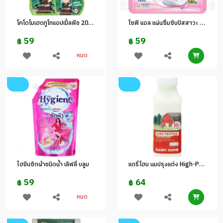
โคโดโมเฮดทูโทแอปเปิ้ลพีช 200 มล.เขียว
โซฟี แอล แผ่นซึมซับปัสสาวะ 50 cc
59
59
฿
฿
หมด
ไฮยีนซักผ้าชนิดน้ำ เลิฟลี่ บลูม
แดรี่โฮม นมปรุงแต่ง High-Protein
59
64
฿
฿
หมด