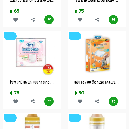
แดรี่โฮมกรีกโยเกิร์ต ถ้วย 140 กรัม
โซฟี มามี้ แพนท์ แบบกางเกง M-L 2ชิ้น
65
75
฿
฿
โซฟี มามี้ แพนท์ แบบกางเกง L-XL 2ชิ้น
แผ่นรองซับ ด็อกเตอร์คลีน 10 ชิ้น
75
80
฿
฿