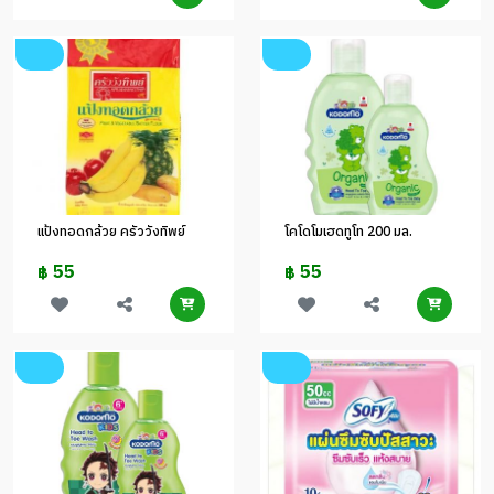
แป้งทอดกล้วย ครัววังทิพย์
โคโดโมเฮดทูโท 200 มล.
55
55
฿
฿