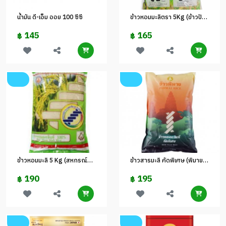
น้ำมัน ดี-เอ็ม ออย 100 ซีซี
ข้าวหอมมะลิตรา 5Kg (ข้าวปักธงชัย)
145
165
฿
฿
ข้าวหอมมะลิ 5 Kg (สหกรณ์พิมาย)
ข้าวสารมะลิ คัดพิเศษ (พิมาย) 5 กก
190
195
฿
฿