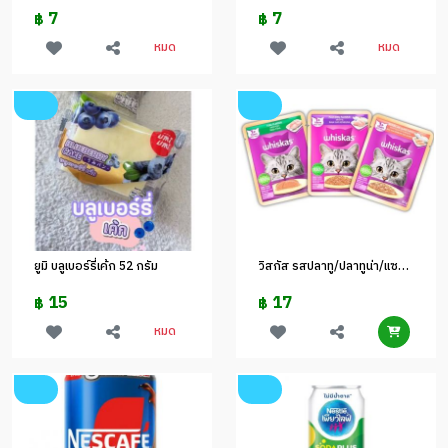
7
7
฿
฿
หมด
หมด
ยูมิ บลูเบอร์รี่เค้ก 52 กรัม
วิสกัส รสปลาทู/ปลาทูน่า/แซลมอน 80 กรัม
15
17
฿
฿
หมด