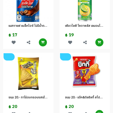
เนสกาแฟ แบล็คไอซ์ ไม่มีน้ำตาล 170 ml (ก)
เพียวไลฟ์ โซดาพลัส เลมอนไลม์ 330 มล
17
19
฿
฿
ขนม 20.- ทาโร่อบกรอบรสเข้มข้น
ขนม 20.- แจ๊ค&จิลชิลกี้ สไปซี่ฮอต
20
20
฿
฿