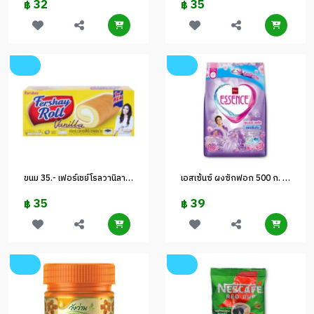
32
35
฿
฿
ขนม 35.- เฟอร์เชย์โรลวานิลา 120 กรัม
เอสเซ้นซ์ ผงซักฟอก 500 ก. ม่วง
35
39
฿
฿