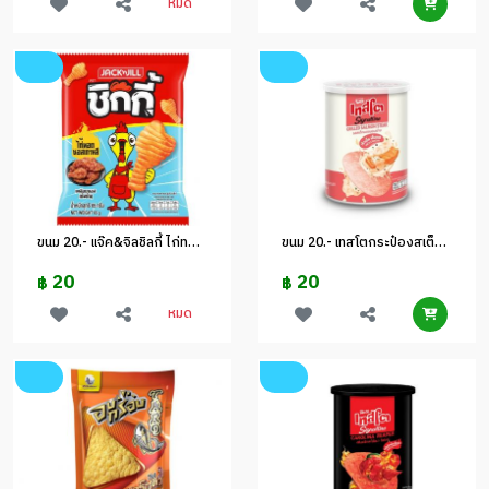
หมด
ขนม 20.- แจ๊ค&จิลชิลกี้ ไก่ทอดซอสเกาหลี
ขนม 20.- เทสโตกระป๋องสเต็กแซลมอน 42 ก.
20
20
฿
฿
หมด