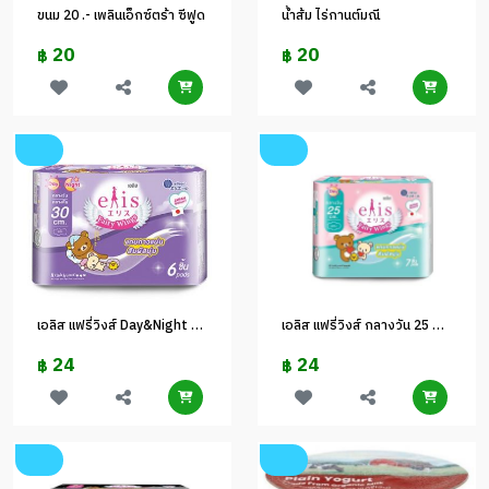
ขนม 20 .- เพลินเอ็กซ์ตร้า ซีฟูด
น้ำส้ม ไร่กานต์มณี
20
20
฿
฿
เอลิส แฟรี่วิงส์ Day&Night 30 ซม. 6 ชิ้น
เอลิส แฟรี่วิงส์ กลางวัน 25 ซม. 7 ชิ้น
24
24
฿
฿