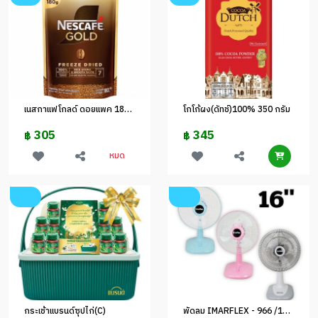
เนสกาแฟโกลด์ ดอยแพค 180 ก
โกโก้ผง(ดัทช์)100% 350 กรัม
305
345
฿
฿
หมด
กระเช้าแบรนด์ซุปไก่(C)
พัดลม IMARFLEX - 966 /16 นิ้ว