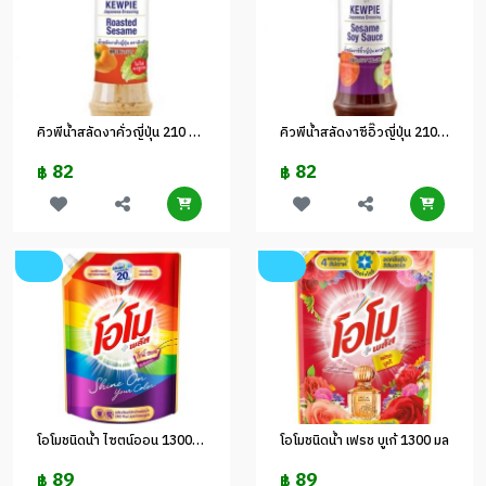
คิวพีน้ำสลัดงาคั่วญี่ปุ่น 210 มล.
คิวพีน้ำสลัดงาซีอิ๊วญี่ปุ่น 210 มล.
82
82
฿
฿
โอโมชนิดน้ำ ไซตน์ออน 1300 มล
โอโมชนิดน้ำ เฟรช บูเก้ 1300 มล
89
89
฿
฿