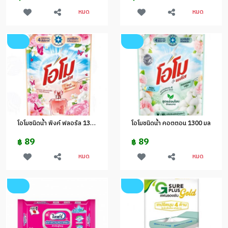
หมด
หมด
โอโมชนิดน้ำ พิงค์ ฟลอรัล 1300 มล
โอโมชนิดน้ำ คอตตอน 1300 มล
89
89
฿
฿
หมด
หมด