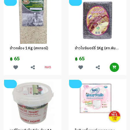
ข้าวกล้อง 1 Kg (สหกรณ์)
ข้าวไรซ์เบอร์รี่ 1Kg (สก.พิมาย)
65
65
฿
฿
หมด