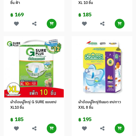
ชิ้น ฟ้า
XL 10 ชิ้น
169
185
฿
฿
ผ้าอ้อมผู้ใหญ่ G SURE แบบเทป
ผ้าอ้อมผู้ใหญ่ซันเมด เทปกาว
XL10 ชิ้น
XXL 8 ชิ้น
185
195
฿
฿