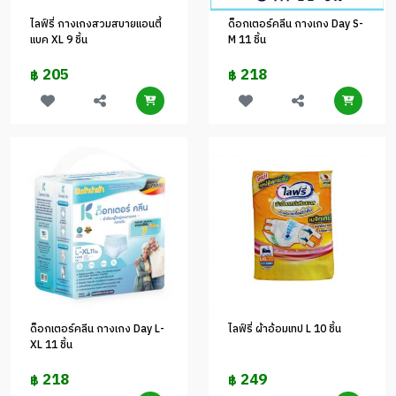
ไลฟ์รี่ กางเกงสวมสบายแอนตี้
ด็อกเตอร์คลีน กางเกง Day S-
แบค XL 9 ชิ้น
M 11 ชิ้น
205
218
฿
฿
ด็อกเตอร์คลีน กางเกง Day L-
ไลฟ์รี่ ผ้าอ้อมเทป L 10 ชิ้น
XL 11 ชิ้น
218
249
฿
฿