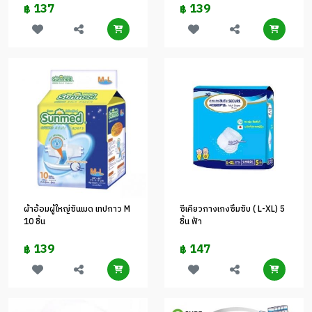
137
139
฿
฿
ผ้าอ้อมผู้ใหญ่ซันเมด เทปกาว M
ซีเคียวกางเกงซึมซับ ( L-XL) 5
10 ชิ้น
ชิ้น ฟ้า
139
147
฿
฿