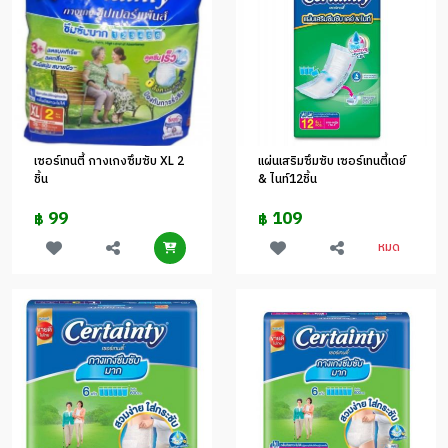
เซอร์เทนตี้ กางเกงซึมซับ XL 2
แผ่นเสริมซึมซับ เซอร์เทนตี้เดย์
ชิ้น
& ไนท์12ชิ้น
99
109
฿
฿
หมด