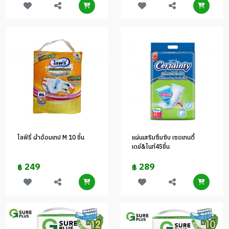
ไลฟ์รี่ ผ้าอ้อมเทป M 10 ชิ้น
แผ่นเสริมซึมซับ เซอเทนตี้
เดย์&ไนท์45ชิ้น
249
289
฿
฿