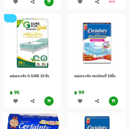
หมด
แผ่นรองซับ G SURE 10 ชิ้น
แผ่นรองซับ เซอร์เทนตี้ 10ชิ้น
95
99
฿
฿