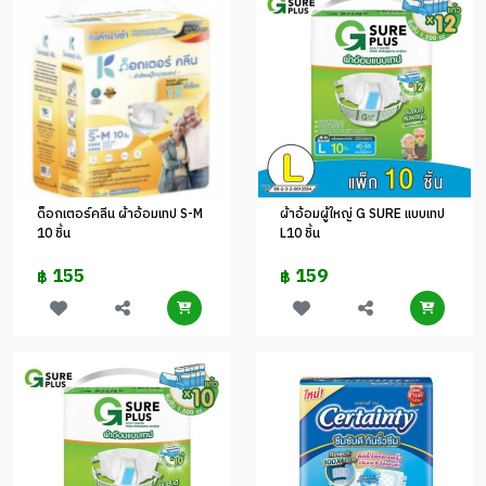
ด็อกเตอร์คลีน ผ้าอ้อมเทป S-M
ผ้าอ้อมผู้ใหญ่ G SURE แบบเทป
10 ชิ้น
L10 ชิ้น
155
159
฿
฿