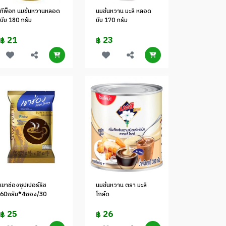
ทีพ็อท นมข้นหวานหลอด
นมข้นหวาน มะลิ หลอด
บีบ 180 กรัม
บีบ 170 กรัม
21
23
฿
฿
เขาช่องซุปเปอร์ริช
นมข้นหวาน ตรา มะลิ
60กรัม*4ซอง/30
โกล์ด
25
26
฿
฿