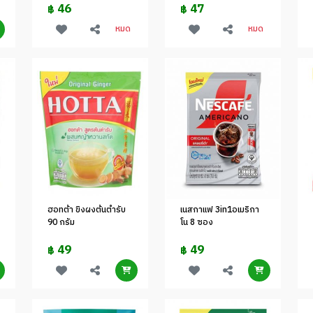
46
47
฿
฿
หมด
หมด
ฮอทต้า ขิงผงต้นตำรับ
เนสกาแฟ 3in1อเมริกา
90 กรัม
โน 8 ซอง
49
49
฿
฿