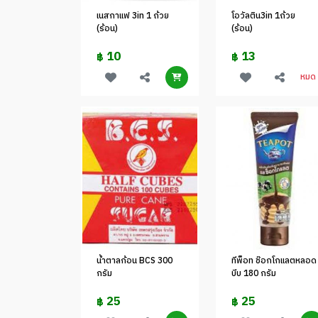
เนสกาแฟ 3in 1 ถ้วย
โอวัลติน3in 1ถ้วย
(ร้อน)
(ร้อน)
10
13
฿
฿
หมด
น้ำตาลก้อน BCS 300
ทีพ็อท ช๊อกโกแลตหลอด
กรัม
บีบ 180 กรัม
25
25
฿
฿