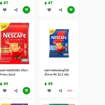
47
47
฿
฿
เนสกาแฟ3in1ริช อโรมา
เนสกาแฟเบลนบรูไม่มี
9 ซอง (แดง)
น้ำตาล 9ซ 12.2 กรัม
49
49
฿
฿
หมด