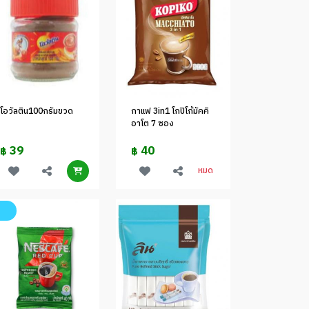
โอวัลติน100กรัมขวด
กาแฟ 3in1 โกปิโก้มัคคิ
อาโต 7 ซอง
39
40
฿
฿
หมด