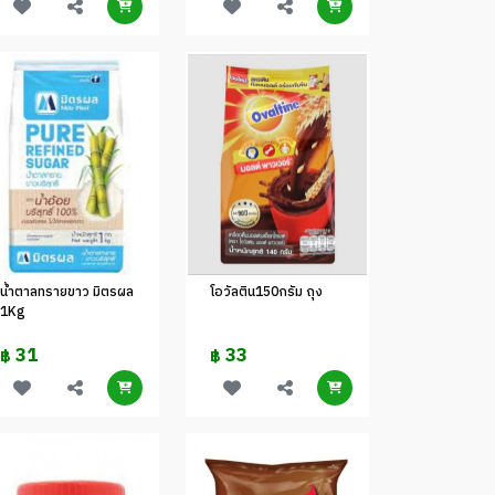
น้ำตาลทรายขาว มิตรผล
โอวัลติน150กรัม ถุง
1Kg
31
33
฿
฿