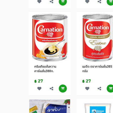
ครีมเทียมข้นหวาน
นมจืด ตราคาร์เนชั่น385
คาร์เนชั่น388ก.
กรัม
27
27
฿
฿