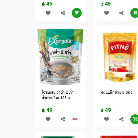
45
45
฿
฿
โฮลเกรน งาดำ 2 เท่า
ฟิตเน่เก็กฮวย 8 ซอง
น้ำตาลน้อย 125 ก
49
49
฿
฿
หมด