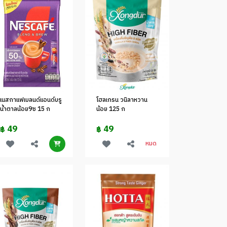
เนสกาแฟเบลนด์แอนด์บรู
โฮลเกรน วนิลาหวาน
น้ำตาลน้อย9ซ 15 ก
น้อย 125 ก
49
49
฿
฿
หมด