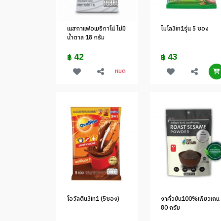
เนสกาแฟอเมริกาโน่ ไม่มี
ไมโล3in1รุ่น 5 ซอง
น้ำตาล 18 กรัม
42
43
฿
฿
หมด
โอวัลติน3in1 (5ซอง)
งาคั่วป่น100%เพียวเกน
80 กรัม