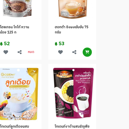
โฮลเกรน โกโก้ หวาน
ฮอทต้า ขิงผงเข้มข้น 75
น้อย 125 ก
กรัม
52
53
฿
฿
หมด
โกเดนท์ลูกเดือยผสม
โกเดนท์งาดำผสมธัญพืช