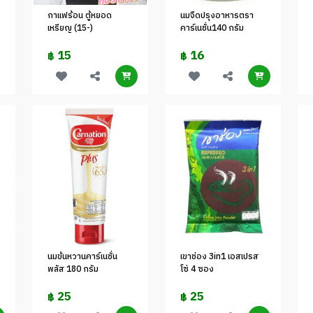
กาแฟร้อน ตู้หยอด
นมจืดปรุงอาหารตรา
เหรียญ (15-)
คาร์เนชั่น140 กรัม
15
16
฿
฿
นมข้นหวานคาร์เนชั่น
เขาช่อง 3in1 เอสเปรส
พลัส 180 กรัม
โซ่ 4 ซอง
25
25
฿
฿