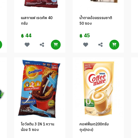
เนสกาแฟ เรดคัพ 40
น้ำตาลอ้อยธรรมชาติ
กรัม
50 ซอง
44
45
฿
฿
โอวัลติน 3 IN 1 หวาน
คอฟฟี่เมต200กรัม
น้อย 5 ซอง
ถุง(ทอง)