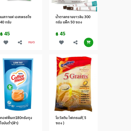
เนสกาแฟ เอสเพรชโซ
น้ำตาลทรายขาวลิน 300
40 กรัม
กรัม แพ็ค 50 ซอง
45
45
฿
฿
หมด
คอฟฟี่เมต180กรัมถุง
โอวัลติน ไฟเกรนส์( 5
ไขมันต่ำ(ฟ้า)
ซอง )