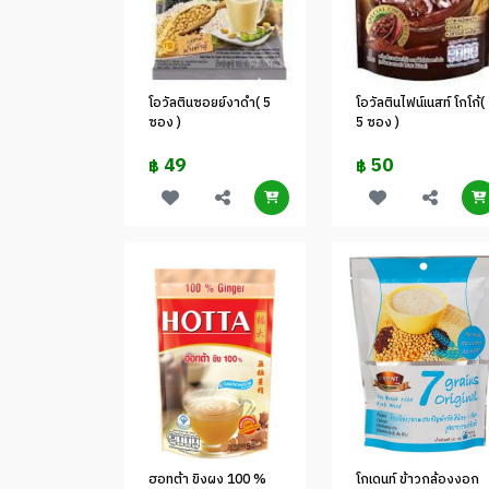
โอวัลตินซอยย์งาดำ( 5
โอวัลตินไฟน์เนสท์ โกโก้(
ซอง )
5 ซอง )
49
50
฿
฿
ฮอทต้า ขิงผง 100 %
โกเดนท์ ข้าวกล้องงอก