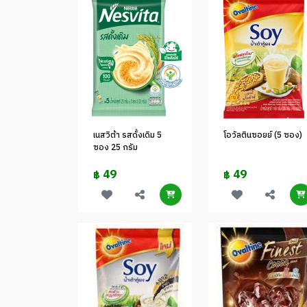
เนสวิต้า รสดั้งเดิม 5
โอวัลตินซอยย์ (5 ซอง)
ซอง 25 กรัม
49
49
฿
฿