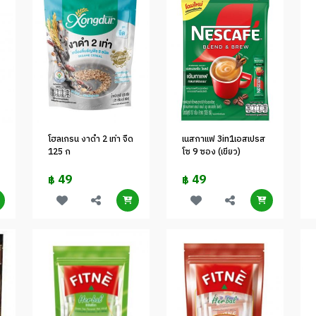
โฮลเกรน งาดำ 2 เท่า จืด
เนสกาแฟ 3in1เอสเปรส
125 ก
โซ 9 ซอง (เขียว)
49
49
฿
฿