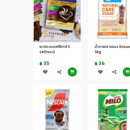
เขาช่องคอฟฟี่มิกซ์ 5
น้ำตาลทรายแดง มิตรผล
รส(5ซอง)
1Kg
35
36
฿
฿