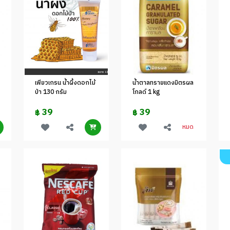
เพียวเกรน น้ำผึ้งดอกไม้
น้ำตาลทรายแดงมิตรผล
ป่า 130 กรัม
โกลด์ 1 kg
39
39
฿
฿
หมด